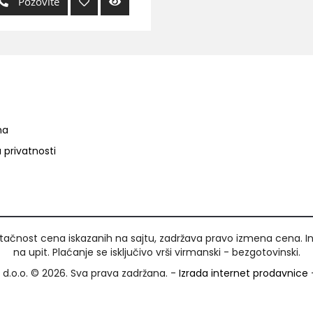
Pozovite
ma
a privatnosti
ačnost cena iskazanih na sajtu, zadržava pravo izmena cena. I
na upit. Plaćanje se isključivo vrši virmanski - bezgotovinski.
d.o.o. © 2026. Sva prava zadržana. -
Izrada internet prodavnice