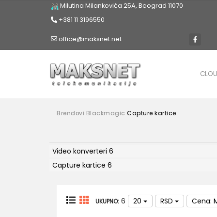
Milutina Milankovića 25A, Beograd 11070
+381 11 3196550
office@maksnet.net
CLO
Brendovi
Blackmagic
Capture kartice
Video konverteri
6
Capture kartice
6
6
20
RSD
Cena: 
UKUPNO: