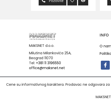
Pozovite
INFO
MAKSNET d.o.o.
O na
Milutina Milankovića 25A,
Politik
Beograd 11070
Tel:
+381 11 3196550
office@maksnet.net
Cene su informativnog karaktera. Prodavac ne odgovara za t
MAKSNET 