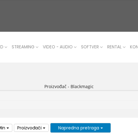
UD
STREAMING
VIDEO - AUDIO
SOFTVER
RENTAL
KO
Proizvođač - Blackmagic
Min
Proizvođači
Napredna pretraga