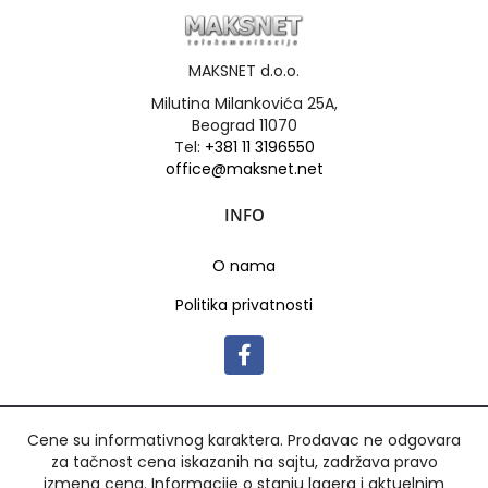
MAKSNET d.o.o.
Milutina Milankovića 25A,
Beograd 11070
Tel:
+381 11 3196550
office@maksnet.net
INFO
O nama
Politika privatnosti
Cene su informativnog karaktera. Prodavac ne odgovara
za tačnost cena iskazanih na sajtu, zadržava pravo
izmena cena. Informacije o stanju lagera i aktuelnim