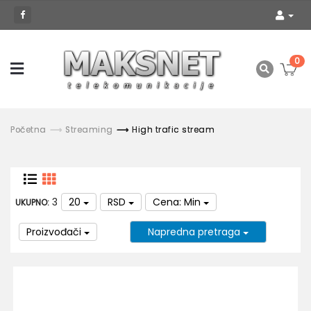
0
Početna
Streaming
High trafic stream
3
20
RSD
Cena: Min
UKUPNO:
Proizvođači
Napredna pretraga