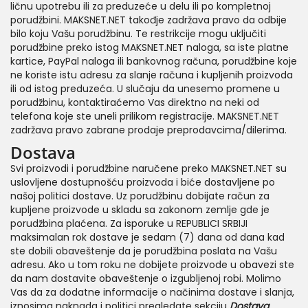
ličnu upotrebu ili za preduzeće u delu ili po kompletnoj
porudžbini. MAKSNET.NET takođje zadržava pravo da odbije
bilo koju Vašu porudžbinu. Te restrikcije mogu uključiti
porudžbine preko istog MAKSNET.NET naloga, sa iste platne
kartice, PayPal naloga ili bankovnog računa, porudžbine koje
ne koriste istu adresu za slanje računa i kupljenih proizvoda
ili od istog preduzeća. U slučaju da unesemo promene u
porudžbinu, kontaktiraćemo Vas direktno na neki od
telefona koje ste uneli prilikom registracije. MAKSNET.NET
zadržava pravo zabrane prodaje preprodavcima/dilerima.
Dostava
Svi proizvodi i porudžbine naručene preko MAKSNET.NET su
uslovljene dostupnošću proizvoda i biće dostavljene po
našoj politici dostave. Uz porudžbinu dobijate račun za
kupljene proizvode u skladu sa zakonom zemlje gde je
porudžbina plaćena. Za isporuke u REPUBLICI SRBIJI
maksimalan rok dostave je sedam (7) dana od dana kad
ste dobili obaveštenje da je porudžbina poslata na Vašu
adresu. Ako u tom roku ne dobijete proizvode u obavezi ste
da nam dostavite obaveštenje o izgubljenoj robi. Molimo
Vas da za dodatne informacije o načinima dostave i slanja,
iznosima naknada i politici pregledate sekciju
Dostava
.