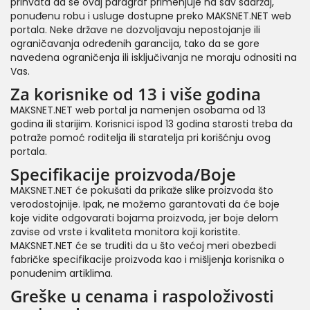
prihvata da se ovaj paragraf primenjuje na sav sadržaj,
ponuđenu robu i usluge dostupne preko MAKSNET.NET web
portala. Neke države ne dozvoljavaju nepostojanje ili
ograničavanja određenih garancija, tako da se gore
navedena ograničenja ili isključivanja ne moraju odnositi na
Vas.
Za korisnike od 13 i više godina
MAKSNET.NET web portal ja namenjen osobama od 13
godina ili starijim. Korisnici ispod 13 godina starosti treba da
potraže pomoć roditelja ili staratelja pri korišćnju ovog
portala.
Specifikacije proizvoda/Boje
MAKSNET.NET će pokušati da prikaže slike proizvoda što
verodostojnije. Ipak, ne možemo garantovati da će boje
koje vidite odgovarati bojama proizvoda, jer boje delom
zavise od vrste i kvaliteta monitora koji koristite.
MAKSNET.NET će se truditi da u što većoj meri obezbedi
fabričke specifikacije proizvoda kao i mišljenja korisnika o
ponuđenim artiklima.
Greške u cenama i raspoloživosti