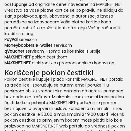
odstupanje od originalne cene navedene na MAKSNET.NET.
Sredstva sa Vaše platne kartice se po pravilu ne skidaju do
slanja proizvoda. Ipak, obavezna je autorizacija iznosa
porudžbine sa izdavaocem Vaše platne kartice kada
poručite robu što može uticati na stanje Vašeg računa ili
kreditni rejting.
PayPal
servisom
Moneybookers e-wallet
servisom
qVoucher
servisom - samo za korisnike iz Srbije
MAKSNET.NET
poklon čestitkom
MAKSNET.NET
elektronskim promocionalnim kodovima
Korišćenje poklon čestitiki
Poklon čestitke kupuje i plaća korisnik MAKSNET.NET portala
za treće lice. Isporučuju se putem email poruke ili u
papirnom obliku vrednosnim pismom na adresu primaoca
bez dodatnih troškova. Minimalni i maksimalni iznos poklon
čestitke koje prihvata MAKSNET.NET podložan je promeni
bez najave. U ovoj verziji uslova korišćenja minimalni iznos
poklon čestitke je 30.00 a maksimalni 249.00 USD $. Vlasnik
poklon čestitke sa primljenim kodom može platiti bilo koje
proizvode na MAKSNET.NET web portalu do vrednosti poklon