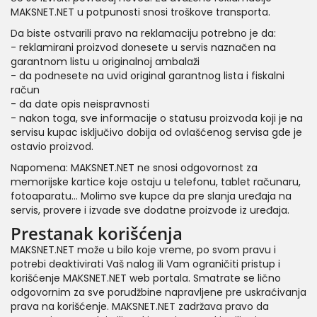
MAKSNET.NET u potpunosti snosi troškove transporta.
Da biste ostvarili pravo na reklamaciju potrebno je da:
- reklamirani proizvod donesete u servis naznačen na
garantnom listu u originalnoj ambalaži
- da podnesete na uvid original garantnog lista i fiskalni
račun
- da date opis neispravnosti
- nakon toga, sve informacije o statusu proizvoda koji je na
servisu kupac isključivo dobija od ovlašćenog servisa gde je
ostavio proizvod.
Napomena: MAKSNET.NET ne snosi odgovornost za
memorijske kartice koje ostaju u telefonu, tablet računaru,
fotoaparatu... Molimo sve kupce da pre slanja uređaja na
servis, provere i izvade sve dodatne proizvode iz uređaja.
Prestanak korišćenja
MAKSNET.NET može u bilo koje vreme, po svom pravu i
potrebi deaktivirati Vaš nalog ili Vam ograničiti pristup i
korišćenje MAKSNET.NET web portala. Smatrate se lično
odgovornim za sve porudžbine napravljene pre uskraćivanja
prava na korišćenje. MAKSNET.NET zadržava pravo da