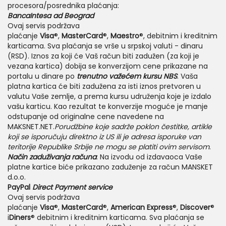
procesora/posrednika plaćanja:
BancaIntesa ad Beograd
Ovaj servis podržava
plaćanje
Visa
®,
MasterCard
®,
Maestro
®, debitnim i kreditnim
karticama. Sva plaćanja se vrše u srpskoj valuti - dinaru
(RSD). Iznos za koji će Vaš račun biti zadužen (za koji je
vezana kartica) dobija se konverzijom cene prikazane na
portalu u dinare po
trenutno važećem kursu
NBS
. Vaša
platna kartica će biti zadužena za isti iznos pretvoren u
valutu Vaše zemlje, a prema kursu udruženja koje je izdalo
vašu karticu. Kao rezultat te konverzije moguće je manje
odstupanje od originalne cene navedene na
MAKSNET.NET.
Porudžbine koje sadrže poklon čestitke, artikle
koji se isporučuju direktno iz US ili je adresa isporuke van
teritorije Republike Srbije ne mogu se platiti ovim servisom
.
Način zaduživanja računa
: Na izvodu od izdavaoca Vaše
platne kartice biće prikazano zaduženje za račun MANSKET
d.o.o.
PayPal
Direct Payment service
Ovaj servis podržava
plaćanje
Visa
®,
MasterCard
®,
American Express
®,
Discover
®
i
Diners
® debitnim i kreditnim karticama. Sva plaćanja se