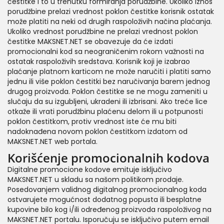
čestitke i to u trenutku formiranja porudžbine. Ukoliko iznos
porudžbine prelazi vrednost poklon čestitke korisnik ostatak
može platiti na neki od drugih raspoloživih načina plaćanja.
Ukoliko vrednost porudžbine ne prelazi vrednost poklon
čestitke MAKSNET.NET se obavezuje da će izdati
promocionalni kod sa neograničenim rokom važnosti na
ostatak raspoloživih sredstava. Korisnik koji je izabrao
plaćanje platnom karticom ne može naručiti i platiti samo
jednu ili više poklon čestitki bez naručivanja barem jednog
drugog proizvoda. Poklon čestitke se ne mogu zameniti u
slučaju da su izgubljeni, ukradeni ili izbrisani. Ako treće lice
otkaže ili vrati porudžbinu plaćenu delom ili u potpunosti
poklon čestitkom, protiv vrednost iste će mu biti
nadoknađena novom poklon čestitkom izdatom od
MAKSNET.NET web portala.
Korišćenje promocionalnih kodova
Digitalne promocione kodove emituje isključivo
MAKSNET.NET u skladu sa našom politikom prodaje.
Posedovanjem validnog digitalnog promocionalnog koda
ostvarujete mogućnost dodatnog popusta ili besplatne
kupovine bilo kog i/ili određenog proizvoda raspoloživog na
MAKSNET.NET portalu. Isporučuju se isključivo putem email