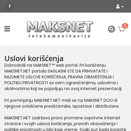
0
Uslovi korišćenja
Dobrodošli na MAKSNET™ web portal. Pri korišćenju
MAKSNET.NET portala SAGLASNI STE DA PRIHVATATE I
RAZUMETE USLOVE KORIŠĆENJA, PRAVNA OBAVEŠTENJA I
POLITIKU PRIVATNOSTI sa svim ograničenjima, uslovima i
okolnostima koji se pojavljuju na ovoj internet prezentaciji.
Pri pominjanju MAKSNET.NET misli se na MAKSNET DOO ili
njegove ovlašćene predstavnike, ispostave i distributere.
MAKSNET.NET zadržava pravo promene sopstvne internet
stranice i svojih uslova korišćenja, pravnih obaveštenja i
politike privatnosti u bilo koje vreme. Svaki put kada koristite