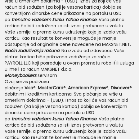
vrše u amerikim dolarima - (USD). Iznos za koji će Vaš
račun biti zadužen (za koji je vezana kartica) dobija se
konverzijom dinarske cene prikazane na portalu u USD
po
trenutno važećem kursu Yahoo Finance
. Vaša platna
kartica će biti zadužena za isti iznos pretvoren u valutu
Vaše zemlje, a prema kursu udruženja koje je izdalo vašu
karticu. Kao rezultat te konverzije moguće je manje
odstupanje od originalne cene navedene na MAKSNET.NET.
Način zaduživanja računa
: Na izvodu od izdavaoca Vaše
platne kartice biće prikazano zaduženje za račun
PAYROLL LLC koji posreduje u ovom prometu roba i/ili usluga
u ime i za račun MAKSNET d.o.o.
Moneybookers
servisom
Ovaj servis podržava
plaćanje
Visa
®,
MasterCard
®,
American Express
®,
Discover
®
debitnim i kreditnim karticama. Sva plaćanja se vrše u
amerikim dolarima - (USD). Iznos za koji će Vaš račun biti
zadužen (za koji je vezana kartica) dobija se konverzijom
dinarske cene prikazane na portalu u USD
po
trenutno važećem kursu Yahoo Finance
. Vaša platna
kartica će biti zadužena za isti iznos pretvoren u valutu
Vaše zemlje, a prema kursu udruženja koje je izdalo vašu
karticu. Kao rezultat te konverzije moguće je manje