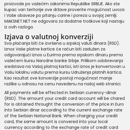
proizvode po važećim zakonima Republike SRBIJE. Ako ste
kupac van teritorije ove države proverite mogućnost uvoza
i Vaše obaveze po pitanju carine i poreza u svojoj zemlji.
MAKSNET.NET ne odgovara za dodatne troškove koji nastaju
iz ovih razloga.
Izjava o valutnoj konverziji
Sva plaćanja biti će izvršena u srpskoj valuti dinara (RSD).
Iznos Vaše platne kartice će račun biti zadužen za
odgovarajući iznos u Eurima prema srpskom dinaru prema
važećem kursu Narodne banke Srbije. Prilikom odobrevanja
sredstava na Vašoj platnoj kartici, isti iznos je konvertovan u
Vašu lokalnu valutu prema kursu Udruženja platnih kartica.
Kao rezultat ove konverzije postoji mogućnost manje
razlike u odnosu na cenu navedenu na našoj web stranici.
All payments will be effected in Serbian currency-dinar
(RSD). The amount your credit card account will be chared
for is obtained throught the conversion of the price in Euro
into Serbian dinar according to the current exchange rate
of the Serbian National Bank. When charging your credit
card, the same amount is convered into your local
currency according to the exchange rate of credit card