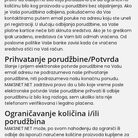
količinu bilo kog proizvoda u porudžbini bez objašnjenja. Ako
je Vaša porudžbina odbijena, pokušaćemo da Vas
kontaktiramo putem email poruke na adresu koju ste uneli
pri registraciji. U slučaju odbijanja porudžbine, sa Vaše
platne kartice neće biti skinuta sredstva. Ako je to greškom
ipak urađeno, sredstava će Vam biti odmah vraćena. Od
poslovne politike Vaše banke zavisi kada će vraćena
sredstva stići na Vaš račun.
Prihvatanje porudžbine/Potvrda
Slanje i prijem elektronske potvrde porudžbine na Vašu
email adresu ne podrazumeva naše prihvatanje
porudžbine, niti podrazumeva našu konačnu ponudu.
MAKSNET.NET zadržava pravo da u bilo koje vreme posle
elektronske potvrde Vaše porudžbine prihvati ili odbije
porudžbinu iz bilo kog razloga, sem ukoliko ista nije
telefonom verifikovana i legalno plaćena.
Ograničavanje količina i/ili
porudžbina
MAKSNET.NET može, po svom nahođenju da ograniči ili
odbije da isporuči naručene količine proizvoda kupljene za