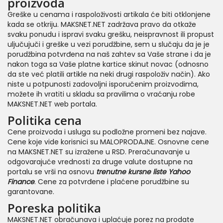
proizvoda
Greške u cenama i raspoloživosti artikala će biti otklonjene
kada se otkriju. MAKSNET.NET zadržava pravo da otkaže
svaku ponudu i ispravi svaku grešku, neispravnost ili propust
uljučujuči i greške u vezi porudžbine, sem u slučaju da je je
porudžbina potvrđena na naš zahtev sa Vaše strane i da je
nakon toga sa Vaše platne kartice skinut novac (odnosno
da ste već platili artikle na neki drugi raspoloživ način). Ako
niste u potpunosti zadovoljni isporučenim proizvodima,
možete ih vratiti u skladu sa pravilima o vraćanju robe
MAKSNET.NET web portala.
Politika cena
Cene proizvoda i usluga su podložne promeni bez najave.
Cene koje vide korisnici su MALOPRODAJNE. Osnovne cene
na MAKSNET.NET su izražene u RSD. Preračunavanje u
odgovarajuće vrednosti za druge valute dostupne na
portalu se vrši na osnovu
trenutne kursne liste
Yahoo
Finance
. Cene za potvrđene i plaćene porudžbine su
garantovane.
Poreska politika
MAKSNET.NET obračunava i uplaćuje porez na prodate