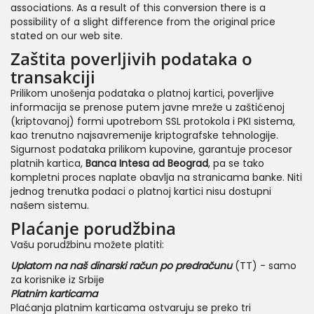
associations. As a result of this conversion there is a
possibility of a slight difference from the original price
stated on our web site.
Zaštita poverljivih podataka o
transakciji
Prilikom unošenja podataka o platnoj kartici, poverljive
informacija se prenose putem javne mreže u zaštićenoj
(kriptovanoj) formi upotrebom SSL protokola i PKI sistema,
kao trenutno najsavremenije kriptografske tehnologije.
Sigurnost podataka prilikom kupovine, garantuje procesor
platnih kartica,
Banca Intesa ad Beograd
, pa se tako
kompletni proces naplate obavlja na stranicama banke. Niti
jednog trenutka podaci o platnoj kartici nisu dostupni
našem sistemu.
Plaćanje porudžbina
Vašu porudžbinu možete platiti:
Uplatom na naš dinarski račun po predračunu
(TT) - samo
za korisnike iz Srbije
Platnim karticama
Plaćanja platnim karticama ostvaruju se preko tri