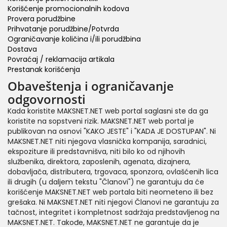
Korišćenje promocionalnih kodova
Provera porudžbine
Prihvatanje porudžbine/Potvrda
Ograničavanje količina i/ili porudžbina
Dostava
Povraćaj / reklamacija artikala
Prestanak korišćenja
Obaveštenja i ograničavanje
odgovornosti
Kada koristite MAKSNET.NET web portal saglasni ste da ga
koristite na sopstveni rizik. MAKSNET.NET web portal je
publikovan na osnovi "KAKO JESTE" i "KADA JE DOSTUPAN". Ni
MAKSNET.NET niti njegova vlasnička kompanija, saradnici,
ekspoziture ili predstavnišva, niti bilo ko od njihovih
službenika, direktora, zaposlenih, agenata, dizajnera,
dobavljača, distributera, trgovaca, sponzora, ovlašćenih lica
ili drugih (u daljem tekstu "Članovi") ne garantuju da će
korišćenje MAKSNET.NET web portala biti neometeno ili bez
grešaka. Ni MAKSNET.NET niti njegovi Članovi ne garantuju za
tačnost, integritet i kompletnost sadržaja predstavljenog na
MAKSNET.NET. Takođe, MAKSNET.NET ne garantuje da je