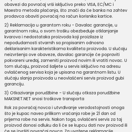
obavezi da povraćaj vrši isključivo preko VISA, EC/MC i
Maestro metoda plaćanja, što znači da će banka na zahtev
prodavca obaviti povraćaj na račun korisnika kartice.
2) Reklamacija u garantom roku - Davalac garancije, u
garantnom roku, o svom trošku obezbeđuje otklanjanje
kvarova i nedostataka proizvoda koji proizilaze iz
nepodudarnosti stvarnih sa propisanim odnosno
deklarisanim karakteristikama kvaliiteta proizvoda. U slučaju
neizvršenja ove obaveze, davalac garancije će popraviti
pokvareni uređaj, zameniti proizvod novim ili vratiti novac. U
tom slučaju, proizvod šaljete u servis isključivo na adresu
ovlašćenog servisa koja je upisana na garantnom listu. U
slučaju slanja proizvoda u neovlašćeni servis proizvod gubi
garanciju.
3) Otkazivanje porudžbine - U slučaju otkaza porudžbine
MAKSNET.NET snosi troškove transporta
Rok za povraćaj novca i utvrđivanje verodostojnosti onoga
što je kupac naveo prilikom vraćanja robe je 21 dan od
prijema robe na servis. Nakon toga, ovlašćeni servis za taj
proizvod donosi odluku da li će se kupcu dati nov proizvod ili
će se izvršiti povraćaj novca. Za uvažene reklamacije