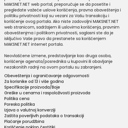
MAKSNET.NET web portal, preporučuje se da posetite i
pregledate važeće uslove korišćenja, pravna obaveštenja i
politiku privatnosti koji su vezani za Vašu transakciju i
korišćenje ovog portala. Ako niste zadovoljni MAKSNET.NET
web stranicom, sadržajem ili uslovima korišćenja, pravnim
obaveštenjma i politikom privatnosti, saglasni ste da je
isključivo Vaše pravo da prestanete sa korišćenjem
MAKSNET.NET internet portala.
Neovlašćene izmene, predstavljanje kao druga osoba,
korišćenje agenata/posrednika u kupovini ili obavljanje
nezakonitih radnji na ovom portalu su zabranjeni.
Obeveštenja i ograničavanje odgovornosti
Za korisnike od 13 i više godina
Specifikacije proizvoda/Boje
Greške u cenama i raspoloživosti proizvoda
Politika cena
Poreska politika
Izjava o valutnoj konverziji
Zaštita poverljivih podataka o transakciji
Plaćanje porudžbina
Korišćenje poklon čestitiki