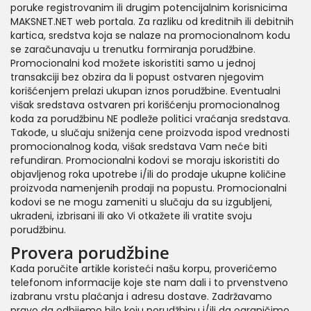
poruke registrovanim ili drugim potencijalnim korisnicima
MAKSNET.NET web portala. Za razliku od kreditnih ili debitnih
kartica, sredstva koja se nalaze na promocionalnom kodu
se zaračunavaju u trenutku formiranja porudžbine.
Promocionalni kod možete iskoristiti samo u jednoj
transakciji bez obzira da li popust ostvaren njegovim
korišćenjem prelazi ukupan iznos porudžbine. Eventualni
višak sredstava ostvaren pri korišćenju promocionalnog
koda za porudžbinu NE podleže politici vraćanja sredstava.
Takođe, u slučaju sniženja cene proizvoda ispod vrednosti
promocionalnog koda, višak sredstava Vam neće biti
refundiran. Promocionalni kodovi se moraju iskoristiti do
objavljenog roka upotrebe i/ili do prodaje ukupne količine
proizvoda namenjenih prodaji na popustu. Promocionalni
kodovi se ne mogu zameniti u slučaju da su izgubljeni,
ukradeni, izbrisani ili ako Vi otkažete ili vratite svoju
porudžbinu.
Provera porudžbine
Kada poručite artikle koristeći našu korpu, proverićemo
telefonom informacije koje ste nam dali i to prvenstveno
izabranu vrstu plaćanja i adresu dostave. Zadržavamo
pravo da odbijemo bilo koju porudžbinu i/ili da ograničimo