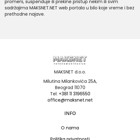
promeni, suspenduje ili prekine pristup nekim ili svim
sadržajima MAKSNET.NET web portala u bilo koje vreme i bez
prethodne najave.
MAKSNET d.o.o.
Milutina Milankovića 25A,
Beograd 11070
Tel:
+381 11 3196550
office@maksnet.net
INFO
O nama
Politika privatnosti