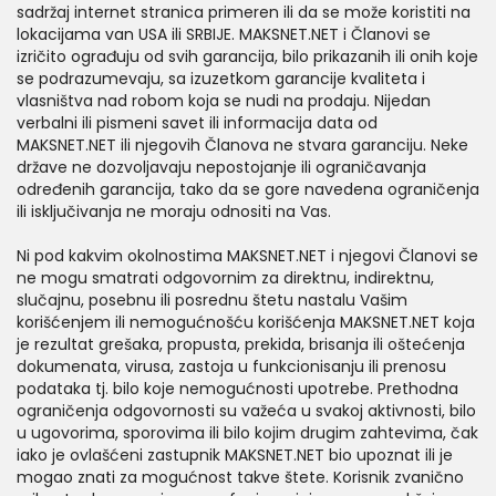
sadržaj internet stranica primeren ili da se može koristiti na
lokacijama van USA ili SRBIJE. MAKSNET.NET i Članovi se
izričito ograđuju od svih garancija, bilo prikazanih ili onih koje
se podrazumevaju, sa izuzetkom garancije kvaliteta i
vlasništva nad robom koja se nudi na prodaju. Nijedan
verbalni ili pismeni savet ili informacija data od
MAKSNET.NET ili njegovih Članova ne stvara garanciju. Neke
države ne dozvoljavaju nepostojanje ili ograničavanja
određenih garancija, tako da se gore navedena ograničenja
ili isključivanja ne moraju odnositi na Vas.
Ni pod kakvim okolnostima MAKSNET.NET i njegovi Članovi se
ne mogu smatrati odgovornim za direktnu, indirektnu,
slučajnu, posebnu ili posrednu štetu nastalu Vašim
korišćenjem ili nemogućnošću korišćenja MAKSNET.NET koja
je rezultat grešaka, propusta, prekida, brisanja ili oštećenja
dokumenata, virusa, zastoja u funkcionisanju ili prenosu
podataka tj. bilo koje nemogućnosti upotrebe. Prethodna
ograničenja odgovornosti su važeća u svakoj aktivnosti, bilo
u ugovorima, sporovima ili bilo kojim drugim zahtevima, čak
iako je ovlašćeni zastupnik MAKSNET.NET bio upoznat ili je
mogao znati za mogućnost takve štete. Korisnik zvanično