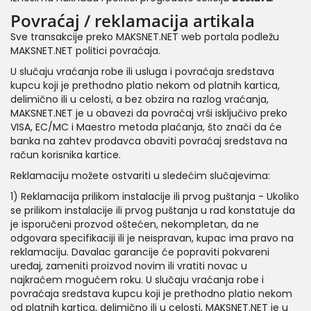
Povraćaj / reklamacija artikala
Sve transakcije preko MAKSNET.NET web portala podležu
MAKSNET.NET politici povraćaja.
U slučaju vraćanja robe ili usluga i povraćaja sredstava
kupcu koji je prethodno platio nekom od platnih kartica,
delimično ili u celosti, a bez obzira na razlog vraćanja,
MAKSNET.NET je u obavezi da povraćaj vrši isključivo preko
VISA, EC/MC i Maestro metoda plaćanja, što znači da će
banka na zahtev prodavca obaviti povraćaj sredstava na
račun korisnika kartice.
Reklamaciju možete ostvariti u sledećim slučajevima:
1) Reklamacija prilikom instalacije ili prvog puštanja - Ukoliko
se prilikom instalacije ili prvog puštanja u rad konstatuje da
je isporučeni prozvod oštećen, nekompletan, da ne
odgovara specifikaciji ili je neispravan, kupac ima pravo na
reklamaciju. Davalac garancije će popraviti pokvareni
uređaj, zameniti proizvod novim ili vratiti novac u
najkraćem mogućem roku. U slučaju vraćanja robe i
povraćaja sredstava kupcu koji je prethodno platio nekom
od platnih kartica, delimično ili u celosti, MAKSNET.NET je u