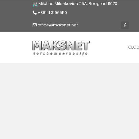
Milutina Milankovića 25A, Beograd 11070
+381 11 3196550
office@maksnet.net
CLO