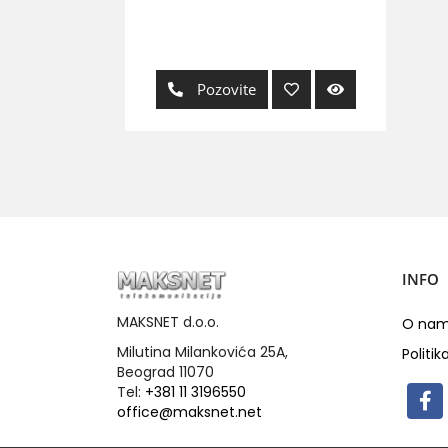
Pozovite
INFO
MAKSNET d.o.o.
O na
Milutina Milankovića 25A,
Politik
Beograd 11070
Tel:
+381 11 3196550
office@maksnet.net