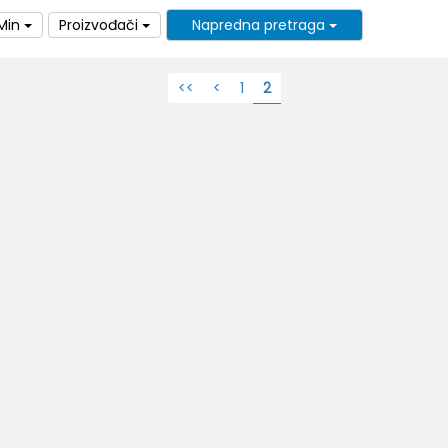
Min
Proizvođači
Napredna pretraga
<<
<
1
2