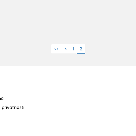
<<
<
1
2
ma
a privatnosti