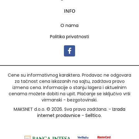
INFO
O nama
Politika privatnosti
Cene su informativnog karaktera. Prodavac ne odgovara
za tačnost cena iskazanih na sajtu, zadržava pravo
izmena cena. Informacije o stanju lagera i aktuelnim
cenama možete dobiti na upit. Plaćanje se isključivo vrši
virmanski - bezgotovinski.
MAKSNET d.o.o. © 2026. Sva prava zadržana. -
Izrada
internet prodavnice
-
Selltico.