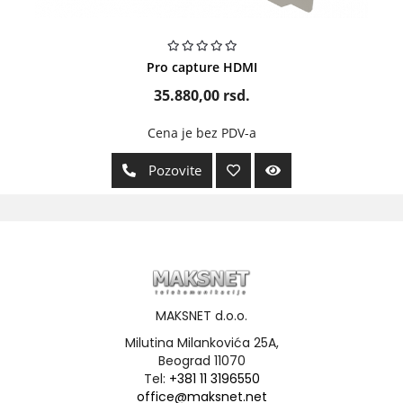
Pro capture HDMI
35.880,00
rsd.
Cena je bez PDV-a
Pozovite
MAKSNET d.o.o.
Milutina Milankovića 25A,
Beograd 11070
Tel:
+381 11 3196550
office@maksnet.net