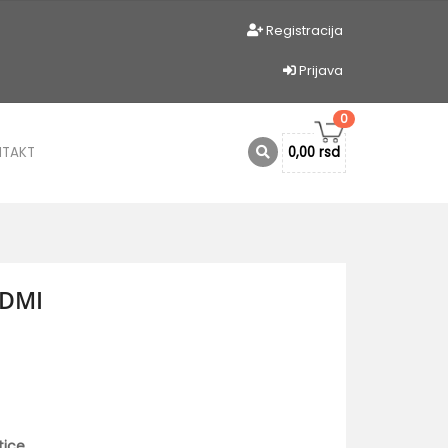
Registracija
Prijava
0
NTAKT
0,00 rsd
HDMI
tice