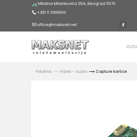
Milutina Milankovića 25A, Beograd 11070
+381 11 3196550
office@maksnet.net
CLO
Početna
Video - audio
Capture kartice