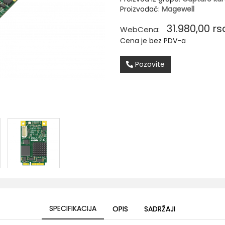
Proizvođač:
Magewell
31.980,00
rs
WebCena:
Cena je bez PDV-a
Pozovite
SPECIFIKACIJA
OPIS
SADRŽAJI