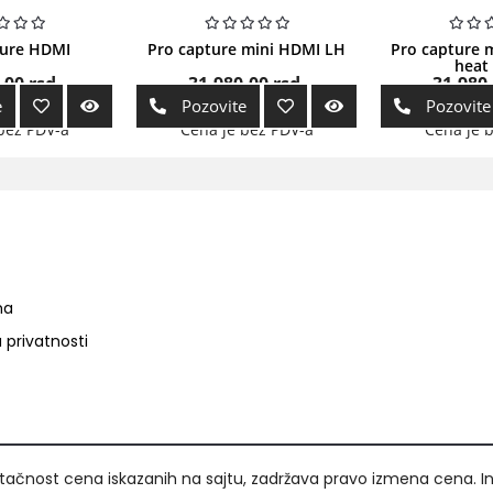
ture HDMI
Pro capture mini HDMI LH
Pro capture 
heat 
,00
rsd.
31.980,00
rsd.
31.980
e
Pozovite
Pozovite
bez PDV-a
Cena je bez PDV-a
Cena je 
ma
a privatnosti
ačnost cena iskazanih na sajtu, zadržava pravo izmena cena. I