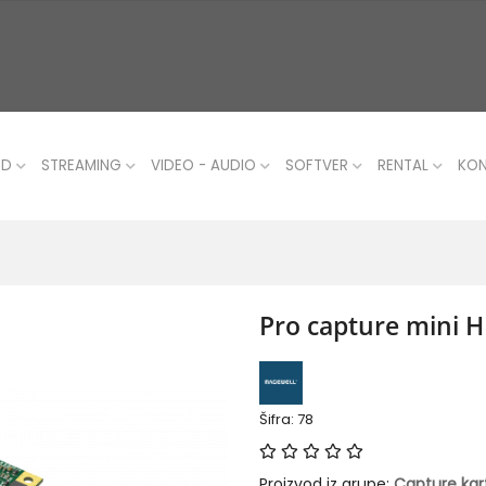
UD
STREAMING
VIDEO - AUDIO
SOFTVER
RENTAL
KO
Pro capture mini 
Šifra: 78
Proizvod iz grupe:
Capture kar