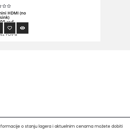
mini HDMI (no
sink)
,00
rsd.
bez PDV-a
nformacije o stanju lagera i aktuelnim cenama možete dobiti