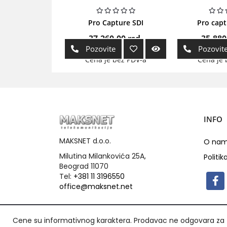
Pro Capture SDI
Pro cap
37.260,00
rsd.
35.880
Pozovite
Pozovit
Cena je bez PDV-a
Cena je 
INFO
MAKSNET d.o.o.
O na
Milutina Milankovića 25A,
Politik
Beograd 11070
Tel:
+381 11 3196550
office@maksnet.net
Cene su informativnog karaktera. Prodavac ne odgovara za t