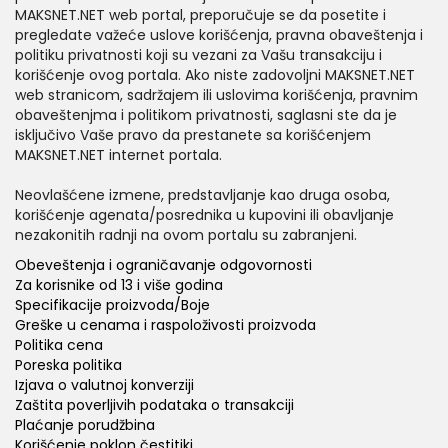
MAKSNET.NET web portal, preporučuje se da posetite i
pregledate važeće uslove korišćenja, pravna obaveštenja i
politiku privatnosti koji su vezani za Vašu transakciju i
korišćenje ovog portala. Ako niste zadovoljni MAKSNET.NET
web stranicom, sadržajem ili uslovima korišćenja, pravnim
obaveštenjma i politikom privatnosti, saglasni ste da je
isključivo Vaše pravo da prestanete sa korišćenjem
MAKSNET.NET internet portala.
Neovlašćene izmene, predstavljanje kao druga osoba,
korišćenje agenata/posrednika u kupovini ili obavljanje
nezakonitih radnji na ovom portalu su zabranjeni.
Obeveštenja i ograničavanje odgovornosti
Za korisnike od 13 i više godina
Specifikacije proizvoda/Boje
Greške u cenama i raspoloživosti proizvoda
Politika cena
Poreska politika
Izjava o valutnoj konverziji
Zaštita poverljivih podataka o transakciji
Plaćanje porudžbina
Korišćenje poklon čestitiki