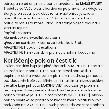
odstupanje od originalne cene navedene na MAKSNET.NET.
Sredstva sa Vaše platne kartice se po pravilu ne skidaju do
slanja proizvoda. Ipak, obavezna je autorizacija iznosa
porudžbine sa izdavaocem Vaše platne kartice kada
poručite robu što može uticati na stanje Vašeg računa ili
kreditni rejting.
PayPal
servisom
Moneybookers e-wallet
servisom
qVoucher
servisom - samo za korisnike iz Srbije
MAKSNET.NET
poklon čestitkom
MAKSNET.NET
elektronskim promocionalnim kodovima
Korišćenje poklon čestitiki
Poklon čestitke kupuje i plaća korisnik MAKSNET.NET portala
za treće lice. Isporučuju se putem email poruke ili u
papirnom obliku vrednosnim pismom na adresu primaoca
bez dodatnih troškova. Minimalni i maksimalni iznos poklon
čestitke koje prihvata MAKSNET.NET podložan je promeni
bez najave. U ovoj verziji uslova korišćenja minimalni iznos
poklon čestitke je 30.00 a maksimalni 249.00 USD $. Vlasnik
poklon čestitke sa primljenim kodom može platiti bilo koje
proizvode na MAKSNET.NET web portalu do vrednosti poklon