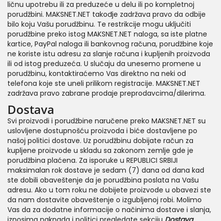
ličnu upotrebu ili za preduzeće u delu ili po kompletnoj
porudžbini. MAKSNET.NET takođje zadržava pravo da odbije
bilo koju Vašu porudžbinu. Te restrikcije mogu uključiti
porudžbine preko istog MAKSNET.NET naloga, sa iste platne
kartice, PayPal naloga ili bankovnog računa, porudžbine koje
ne koriste istu adresu za slanje računa i kupljenih proizvoda
ili od istog preduzeća. U slučaju da unesemo promene u
porudžbinu, kontaktiraćemo Vas direktno na neki od
telefona koje ste uneli prilikom registracije. MAKSNET.NET
zadržava pravo zabrane prodaje preprodavcima/dilerima.
Dostava
Svi proizvodi i porudžbine naručene preko MAKSNET.NET su
uslovljene dostupnošću proizvoda i biće dostavljene po
našoj politici dostave. Uz porudžbinu dobijate račun za
kupljene proizvode u skladu sa zakonom zemlje gde je
porudžbina plaćena. Za isporuke u REPUBLICI SRBIJI
maksimalan rok dostave je sedam (7) dana od dana kad
ste dobili obaveštenje da je porudžbina poslata na Vašu
adresu. Ako u tom roku ne dobijete proizvode u obavezi ste
da nam dostavite obaveštenje o izgubljenoj robi. Molimo
Vas da za dodatne informacije o načinima dostave i slanja,
iznosima naknada i politici pregledate sekciju
Dostava
.