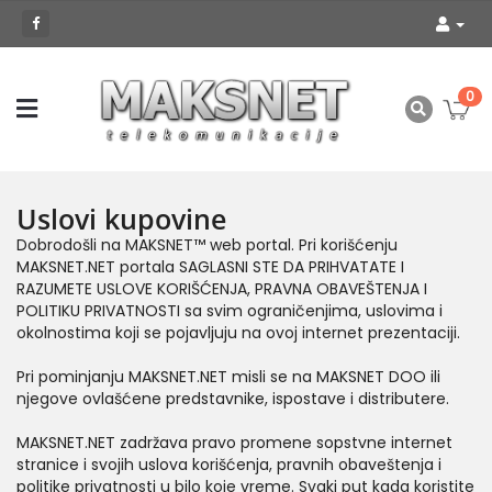
0
Uslovi kupovine
Dobrodošli na MAKSNET™ web portal. Pri korišćenju
MAKSNET.NET portala SAGLASNI STE DA PRIHVATATE I
RAZUMETE USLOVE KORIŠĆENJA, PRAVNA OBAVEŠTENJA I
POLITIKU PRIVATNOSTI sa svim ograničenjima, uslovima i
okolnostima koji se pojavljuju na ovoj internet prezentaciji.
Pri pominjanju MAKSNET.NET misli se na MAKSNET DOO ili
njegove ovlašćene predstavnike, ispostave i distributere.
MAKSNET.NET zadržava pravo promene sopstvne internet
stranice i svojih uslova korišćenja, pravnih obaveštenja i
politike privatnosti u bilo koje vreme. Svaki put kada koristite