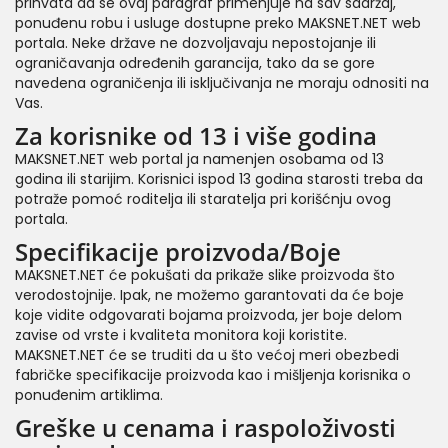
prihvata da se ovaj paragraf primenjuje na sav sadržaj,
ponuđenu robu i usluge dostupne preko MAKSNET.NET web
portala. Neke države ne dozvoljavaju nepostojanje ili
ograničavanja određenih garancija, tako da se gore
navedena ograničenja ili isključivanja ne moraju odnositi na
Vas.
Za korisnike od 13 i više godina
MAKSNET.NET web portal ja namenjen osobama od 13
godina ili starijim. Korisnici ispod 13 godina starosti treba da
potraže pomoć roditelja ili staratelja pri korišćnju ovog
portala.
Specifikacije proizvoda/Boje
MAKSNET.NET će pokušati da prikaže slike proizvoda što
verodostojnije. Ipak, ne možemo garantovati da će boje
koje vidite odgovarati bojama proizvoda, jer boje delom
zavise od vrste i kvaliteta monitora koji koristite.
MAKSNET.NET će se truditi da u što većoj meri obezbedi
fabričke specifikacije proizvoda kao i mišljenja korisnika o
ponuđenim artiklima.
Greške u cenama i raspoloživosti