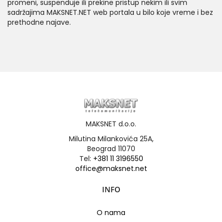
promeni, suspenduje ili prekine pristup nekim ili svim
sadržajima MAKSNET.NET web portala u bilo koje vreme i bez
prethodne najave.
MAKSNET d.o.o.
Milutina Milankovića 25A,
Beograd 11070
Tel:
+381 11 3196550
office@maksnet.net
INFO
O nama