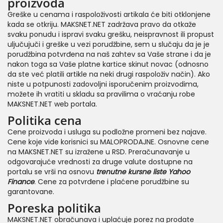
proizvoda
Greške u cenama i raspoloživosti artikala će biti otklonjene
kada se otkriju. MAKSNET.NET zadržava pravo da otkaže
svaku ponudu i ispravi svaku grešku, neispravnost ili propust
uljučujuči i greške u vezi porudžbine, sem u slučaju da je je
porudžbina potvrđena na naš zahtev sa Vaše strane i da je
nakon toga sa Vaše platne kartice skinut novac (odnosno
da ste već platili artikle na neki drugi raspoloživ način). Ako
niste u potpunosti zadovoljni isporučenim proizvodima,
možete ih vratiti u skladu sa pravilima o vraćanju robe
MAKSNET.NET web portala.
Politika cena
Cene proizvoda i usluga su podložne promeni bez najave.
Cene koje vide korisnici su MALOPRODAJNE. Osnovne cene
na MAKSNET.NET su izražene u RSD. Preračunavanje u
odgovarajuće vrednosti za druge valute dostupne na
portalu se vrši na osnovu
trenutne kursne liste
Yahoo
Finance
. Cene za potvrđene i plaćene porudžbine su
garantovane.
Poreska politika
MAKSNET.NET obračunava i uplaćuje porez na prodate