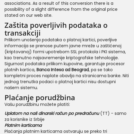
associations. As a result of this conversion there is a
possibility of a slight difference from the original price
stated on our web site.
Zaštita poverljivih podataka o
transakciji
Prilikom unošenja podataka o platnoj kartici, poverljive
informacija se prenose putem javne mreže u zaštićenoj
(kriptovanoj) formi upotrebom SSL protokola i PKI sistema,
kao trenutno najsavremenije kriptografske tehnologije.
Sigurnost podataka prilikom kupovine, garantuje procesor
platnih kartica,
Banca Intesa ad Beograd
, pa se tako
kompletni proces naplate obavlja na stranicama banke. Niti
jednog trenutka podaci o platnoj kartici nisu dostupni
našem sistemu.
Plaćanje porudžbina
Vašu porudžbinu možete platiti:
Uplatom na naš dinarski račun po predračunu
(TT) - samo
za korisnike iz Srbije
Platnim karticama
Plaćanja platnim karticama ostvaruju se preko tri