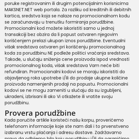
poruke registrovanim ili drugim potencijalnim korisnicima
MAKSNET.NET web portala. Za razliku od kreditnih ili debitnih
kartica, sredstva koja se nalaze na promocionalnom kodu
se zaračunavaju u trenutku formiranja porudžbine.
Promocionalni kod možete iskoristiti samo u jednoj
transakciji bez obzira da li popust ostvaren njegovim
korišćenjem prelazi ukupan iznos porudžbine. Eventualni
višak sredstava ostvaren pri korišćenju promocionalnog
koda za porudžbinu NE podleže politici vraćanja sredstava.
Takođe, u slučaju sniženja cene proizvoda ispod vrednosti
promocionalnog koda, višak sredstava Vam neće biti
refundiran. Promocionalni kodovi se moraju iskoristiti do
objavljenog roka upotrebe i/ili do prodaje ukupne količine
proizvoda namenjenih prodaji na popustu. Promocionalni
kodovi se ne mogu zameniti u slučaju da su izgubljeni,
ukradeni, izbrisani ili ako Vi otkažete ili vratite svoju
porudžbinu.
Provera porudžbine
Kada poručite artikle koristeći našu korpu, proverićemo
telefonom informacije koje ste nam dali i to prvenstveno
izabranu vrstu plaćanja i adresu dostave. Zadržavamo
pravo da odbijemo bilo koju porudžbinu i/ili da ograničimo