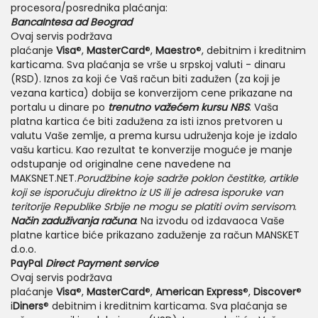
procesora/posrednika plaćanja:
BancaIntesa ad Beograd
Ovaj servis podržava
plaćanje
Visa
®,
MasterCard
®,
Maestro
®, debitnim i kreditnim
karticama. Sva plaćanja se vrše u srpskoj valuti - dinaru
(RSD). Iznos za koji će Vaš račun biti zadužen (za koji je
vezana kartica) dobija se konverzijom cene prikazane na
portalu u dinare po
trenutno važećem kursu
NBS
. Vaša
platna kartica će biti zadužena za isti iznos pretvoren u
valutu Vaše zemlje, a prema kursu udruženja koje je izdalo
vašu karticu. Kao rezultat te konverzije moguće je manje
odstupanje od originalne cene navedene na
MAKSNET.NET.
Porudžbine koje sadrže poklon čestitke, artikle
koji se isporučuju direktno iz US ili je adresa isporuke van
teritorije Republike Srbije ne mogu se platiti ovim servisom
.
Način zaduživanja računa
: Na izvodu od izdavaoca Vaše
platne kartice biće prikazano zaduženje za račun MANSKET
d.o.o.
PayPal
Direct Payment service
Ovaj servis podržava
plaćanje
Visa
®,
MasterCard
®,
American Express
®,
Discover
®
i
Diners
® debitnim i kreditnim karticama. Sva plaćanja se