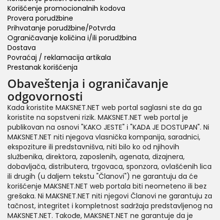
Korišćenje promocionalnih kodova
Provera porudžbine
Prihvatanje porudžbine/Potvrda
Ograničavanje količina i/ili porudžbina
Dostava
Povraćaj / reklamacija artikala
Prestanak korišćenja
Obaveštenja i ograničavanje
odgovornosti
Kada koristite MAKSNET.NET web portal saglasni ste da ga
koristite na sopstveni rizik. MAKSNET.NET web portal je
publikovan na osnovi "KAKO JESTE" i "KADA JE DOSTUPAN". Ni
MAKSNET.NET niti njegova vlasnička kompanija, saradnici,
ekspoziture ili predstavnišva, niti bilo ko od njihovih
službenika, direktora, zaposlenih, agenata, dizajnera,
dobavljača, distributera, trgovaca, sponzora, ovlašćenih lica
ili drugih (u daljem tekstu "Članovi") ne garantuju da će
korišćenje MAKSNET.NET web portala biti neometeno ili bez
grešaka. Ni MAKSNET.NET niti njegovi Članovi ne garantuju za
tačnost, integritet i kompletnost sadržaja predstavljenog na
MAKSNET.NET. Takođe, MAKSNET.NET ne garantuje da je