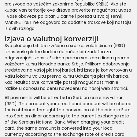
proizvode po važećim zakonima Republike SRBIJE. Ako ste
kupac van teritorije ove države proverite mogućnost uvoza
i Vaše obaveze po pitanju carine i poreza u svojoj zemlji.
MAKSNET.NET ne odgovara za dodatne troškove koji nastaju
iz ovih razloga.
Izjava o valutnoj konverziji
Sva plaćanja biti će izvršena u srpskoj valuti dinara (RSD).
Iznos Vaše platne kartice će račun biti zadužen za
odgovarajući iznos u Eurima prema srpskom dinaru prema
važećem kursu Narodne banke Srbije. Prilikom odobrevanja
sredstava na Vašoj platnoj kartici, isti iznos je konvertovan u
Vašu lokalnu valutu prema kursu Udruženja platnih kartica.
Kao rezultat ove konverzije postoji mogućnost manje
razlike u odnosu na cenu navedenu na našoj web stranici.
All payments will be effected in Serbian currency-dinar
(RSD). The amount your credit card account will be chared
for is obtained throught the conversion of the price in Euro
into Serbian dinar according to the current exchange rate
of the Serbian National Bank. When charging your credit
card, the same amount is convered into your local
currency according to the exchange rate of credit card