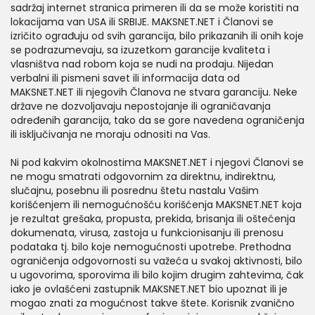
sadržaj internet stranica primeren ili da se može koristiti na
lokacijama van USA ili SRBIJE. MAKSNET.NET i Članovi se
izričito ograđuju od svih garancija, bilo prikazanih ili onih koje
se podrazumevaju, sa izuzetkom garancije kvaliteta i
vlasništva nad robom koja se nudi na prodaju. Nijedan
verbalni ili pismeni savet ili informacija data od
MAKSNET.NET ili njegovih Članova ne stvara garanciju. Neke
države ne dozvoljavaju nepostojanje ili ograničavanja
određenih garancija, tako da se gore navedena ograničenja
ili isključivanja ne moraju odnositi na Vas.
Ni pod kakvim okolnostima MAKSNET.NET i njegovi Članovi se
ne mogu smatrati odgovornim za direktnu, indirektnu,
slučajnu, posebnu ili posrednu štetu nastalu Vašim
korišćenjem ili nemogućnošću korišćenja MAKSNET.NET koja
je rezultat grešaka, propusta, prekida, brisanja ili oštećenja
dokumenata, virusa, zastoja u funkcionisanju ili prenosu
podataka tj. bilo koje nemogućnosti upotrebe. Prethodna
ograničenja odgovornosti su važeća u svakoj aktivnosti, bilo
u ugovorima, sporovima ili bilo kojim drugim zahtevima, čak
iako je ovlašćeni zastupnik MAKSNET.NET bio upoznat ili je
mogao znati za mogućnost takve štete. Korisnik zvanično