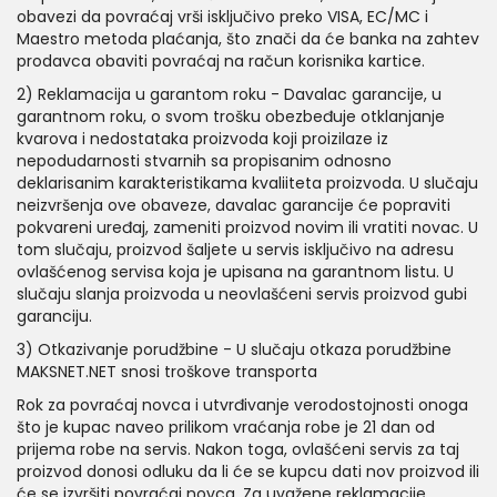
obavezi da povraćaj vrši isključivo preko VISA, EC/MC i
Maestro metoda plaćanja, što znači da će banka na zahtev
prodavca obaviti povraćaj na račun korisnika kartice.
2) Reklamacija u garantom roku - Davalac garancije, u
garantnom roku, o svom trošku obezbeđuje otklanjanje
kvarova i nedostataka proizvoda koji proizilaze iz
nepodudarnosti stvarnih sa propisanim odnosno
deklarisanim karakteristikama kvaliiteta proizvoda. U slučaju
neizvršenja ove obaveze, davalac garancije će popraviti
pokvareni uređaj, zameniti proizvod novim ili vratiti novac. U
tom slučaju, proizvod šaljete u servis isključivo na adresu
ovlašćenog servisa koja je upisana na garantnom listu. U
slučaju slanja proizvoda u neovlašćeni servis proizvod gubi
garanciju.
3) Otkazivanje porudžbine - U slučaju otkaza porudžbine
MAKSNET.NET snosi troškove transporta
Rok za povraćaj novca i utvrđivanje verodostojnosti onoga
što je kupac naveo prilikom vraćanja robe je 21 dan od
prijema robe na servis. Nakon toga, ovlašćeni servis za taj
proizvod donosi odluku da li će se kupcu dati nov proizvod ili
će se izvršiti povraćaj novca. Za uvažene reklamacije