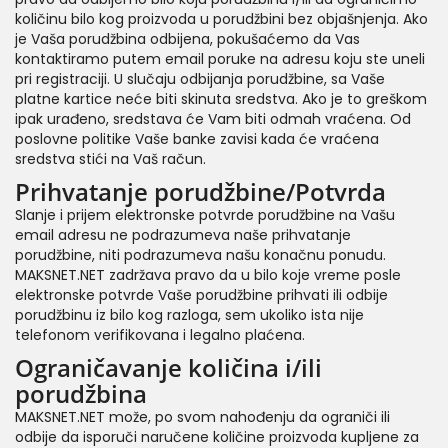
količinu bilo kog proizvoda u porudžbini bez objašnjenja. Ako
je Vaša porudžbina odbijena, pokušaćemo da Vas
kontaktiramo putem email poruke na adresu koju ste uneli
pri registraciji. U slučaju odbijanja porudžbine, sa Vaše
platne kartice neće biti skinuta sredstva. Ako je to greškom
ipak urađeno, sredstava će Vam biti odmah vraćena. Od
poslovne politike Vaše banke zavisi kada će vraćena
sredstva stići na Vaš račun.
Prihvatanje porudžbine/Potvrda
Slanje i prijem elektronske potvrde porudžbine na Vašu
email adresu ne podrazumeva naše prihvatanje
porudžbine, niti podrazumeva našu konačnu ponudu.
MAKSNET.NET zadržava pravo da u bilo koje vreme posle
elektronske potvrde Vaše porudžbine prihvati ili odbije
porudžbinu iz bilo kog razloga, sem ukoliko ista nije
telefonom verifikovana i legalno plaćena.
Ograničavanje količina i/ili
porudžbina
MAKSNET.NET može, po svom nahođenju da ograniči ili
odbije da isporuči naručene količine proizvoda kupljene za