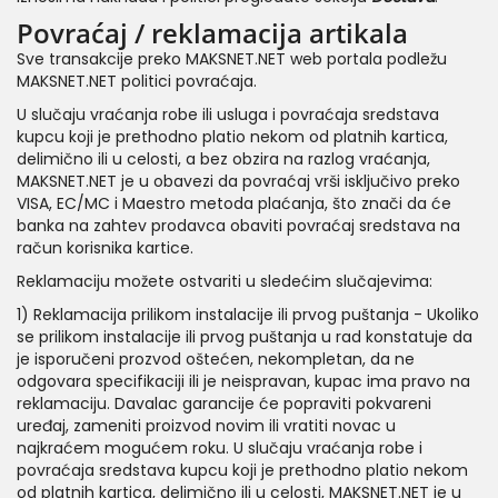
Povraćaj / reklamacija artikala
Sve transakcije preko MAKSNET.NET web portala podležu
MAKSNET.NET politici povraćaja.
U slučaju vraćanja robe ili usluga i povraćaja sredstava
kupcu koji je prethodno platio nekom od platnih kartica,
delimično ili u celosti, a bez obzira na razlog vraćanja,
MAKSNET.NET je u obavezi da povraćaj vrši isključivo preko
VISA, EC/MC i Maestro metoda plaćanja, što znači da će
banka na zahtev prodavca obaviti povraćaj sredstava na
račun korisnika kartice.
Reklamaciju možete ostvariti u sledećim slučajevima:
1) Reklamacija prilikom instalacije ili prvog puštanja - Ukoliko
se prilikom instalacije ili prvog puštanja u rad konstatuje da
je isporučeni prozvod oštećen, nekompletan, da ne
odgovara specifikaciji ili je neispravan, kupac ima pravo na
reklamaciju. Davalac garancije će popraviti pokvareni
uređaj, zameniti proizvod novim ili vratiti novac u
najkraćem mogućem roku. U slučaju vraćanja robe i
povraćaja sredstava kupcu koji je prethodno platio nekom
od platnih kartica, delimično ili u celosti, MAKSNET.NET je u