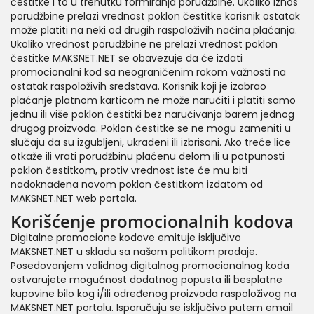
čestitke i to u trenutku formiranja porudžbine. Ukoliko iznos
porudžbine prelazi vrednost poklon čestitke korisnik ostatak
može platiti na neki od drugih raspoloživih načina plaćanja.
Ukoliko vrednost porudžbine ne prelazi vrednost poklon
čestitke MAKSNET.NET se obavezuje da će izdati
promocionalni kod sa neograničenim rokom važnosti na
ostatak raspoloživih sredstava. Korisnik koji je izabrao
plaćanje platnom karticom ne može naručiti i platiti samo
jednu ili više poklon čestitki bez naručivanja barem jednog
drugog proizvoda. Poklon čestitke se ne mogu zameniti u
slučaju da su izgubljeni, ukradeni ili izbrisani. Ako treće lice
otkaže ili vrati porudžbinu plaćenu delom ili u potpunosti
poklon čestitkom, protiv vrednost iste će mu biti
nadoknađena novom poklon čestitkom izdatom od
MAKSNET.NET web portala.
Korišćenje promocionalnih kodova
Digitalne promocione kodove emituje isključivo
MAKSNET.NET u skladu sa našom politikom prodaje.
Posedovanjem validnog digitalnog promocionalnog koda
ostvarujete mogućnost dodatnog popusta ili besplatne
kupovine bilo kog i/ili određenog proizvoda raspoloživog na
MAKSNET.NET portalu. Isporučuju se isključivo putem email