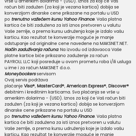
vrše u amerikim dolarima - (USD). Iznos za koji će Vaš
račun biti zadužen (za koji je vezana kartica) dobija se
konverzijom dinarske cene prikazane na portalu u USD
po
trenutno važećem kursu Yahoo Finance
. Vaša platna
kartica će biti zadužena za isti iznos pretvoren u valutu
Vaše zemlje, a prema kursu udruženja koje je izdalo vašu
karticu. Kao rezultat te konverzije moguće je manje
odstupanje od originalne cene navedene na MAKSNET.NET.
Način zaduživanja računa
: Na izvodu od izdavaoca Vaše
platne kartice biće prikazano zaduženje za račun
PAYROLL LLC koji posreduje u ovom prometu roba i/ili usluga
u ime i za račun MAKSNET d.o.o.
Moneybookers
servisom
Ovaj servis podržava
plaćanje
Visa
®,
MasterCard
®,
American Express
®,
Discover
®
debitnim i kreditnim karticama. Sva plaćanja se vrše u
amerikim dolarima - (USD). Iznos za koji će Vaš račun biti
zadužen (za koji je vezana kartica) dobija se konverzijom
dinarske cene prikazane na portalu u USD
po
trenutno važećem kursu Yahoo Finance
. Vaša platna
kartica će biti zadužena za isti iznos pretvoren u valutu
Vaše zemlje, a prema kursu udruženja koje je izdalo vašu
karticu. Kao rezultat te konverzije moguće je manje