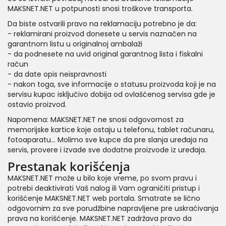
MAKSNET.NET u potpunosti snosi troškove transporta.
Da biste ostvarili pravo na reklamaciju potrebno je da:
- reklamirani proizvod donesete u servis naznačen na
garantnom listu u originalnoj ambalaži
- da podnesete na uvid original garantnog lista i fiskalni
račun
- da date opis neispravnosti
- nakon toga, sve informacije o statusu proizvoda koji je na
servisu kupac isključivo dobija od ovlašćenog servisa gde je
ostavio proizvod.
Napomena: MAKSNET.NET ne snosi odgovornost za
memorijske kartice koje ostaju u telefonu, tablet računaru,
fotoaparatu... Molimo sve kupce da pre slanja uređaja na
servis, provere i izvade sve dodatne proizvode iz uređaja.
Prestanak korišćenja
MAKSNET.NET može u bilo koje vreme, po svom pravu i
potrebi deaktivirati Vaš nalog ili Vam ograničiti pristup i
korišćenje MAKSNET.NET web portala. Smatrate se lično
odgovornim za sve porudžbine napravljene pre uskraćivanja
prava na korišćenje. MAKSNET.NET zadržava pravo da