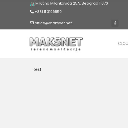
Milutina Milankovića 25A, Beograd 11070
+381 11 3196550
office@maksnet.net
CLO
test