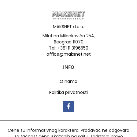
MAKSNET d.o.o.
Milutina Milankovića 25A,
Beograd 11070
Tel:
+381 11 3196550
office@maksnet.net
INFO
O nama
Politika privatnosti
Cene su informativnog karaktera. Prodavac ne odgovara
za tačnost cena iskazanih na sajtu, zadržava pravo