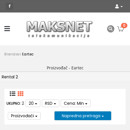
0
Brendovi
Eartec
Proizvođač - Eartec
Rental
2
2
20
RSD
Cena: Min
UKUPNO:
Proizvođači
Napredna pretraga