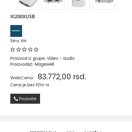
XI200XUSB
Šifra: 106
Proizvod iz grupe:
Video - audio
Proizvođač:
Magewell
83.772,00
rsd.
WebCena:
Cena je bez PDV-a
Pozovite