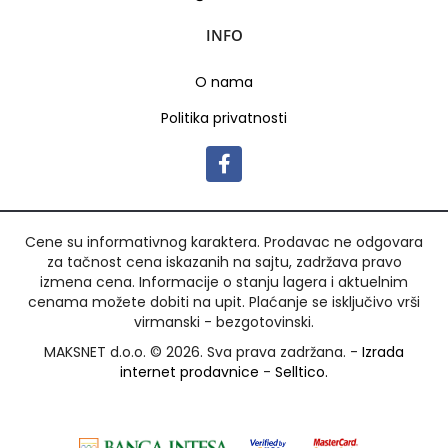
INFO
O nama
Politika privatnosti
Cene su informativnog karaktera. Prodavac ne odgovara
za tačnost cena iskazanih na sajtu, zadržava pravo
izmena cena. Informacije o stanju lagera i aktuelnim
cenama možete dobiti na upit. Plaćanje se isključivo vrši
virmanski - bezgotovinski.
MAKSNET d.o.o. © 2026. Sva prava zadržana. -
Izrada
internet prodavnice
-
Selltico.