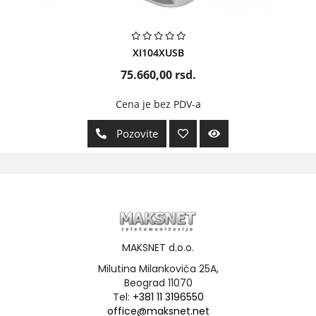
XI104XUSB
75.660,00
rsd.
Cena je bez PDV-a
Pozovite
MAKSNET d.o.o.
Milutina Milankovića 25A,
Beograd 11070
Tel:
+381 11 3196550
office@maksnet.net