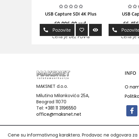
USB Capture SDI 4K Plus
USB Cap
60.996,00
rsd.
66.456
Pozovite
Pozovit
Cena je bez PDV-a
Cena je 
INFO
MAKSNET d.o.o.
O na
Milutina Milankovića 25A,
Politik
Beograd 11070
Tel:
+381 11 3196550
office@maksnet.net
Cene su informativnog karaktera. Prodavac ne odgovara za t