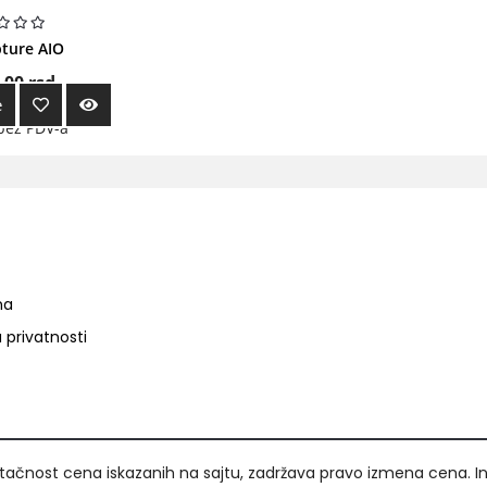
ture AIO
,00
rsd.
e
bez PDV-a
ma
a privatnosti
ačnost cena iskazanih na sajtu, zadržava pravo izmena cena. I