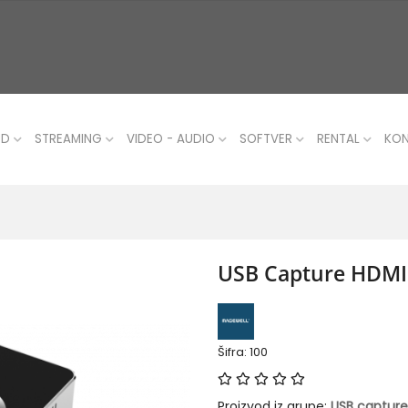
UD
STREAMING
VIDEO - AUDIO
SOFTVER
RENTAL
KO
USB Capture HDMI 
Šifra: 100
Proizvod iz grupe:
USB capture