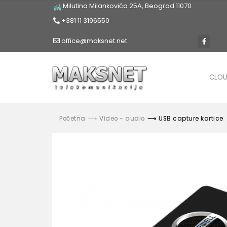
Milutina Milankovića 25A, Beograd 11070
+381 11 3196550
office@maksnet.net
CLO
Početna
Video - audio
USB capture kartice