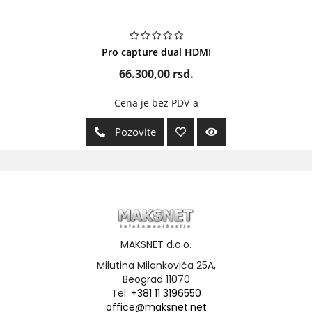
Pro capture dual HDMI
66.300,00
rsd.
Cena je bez PDV-a
Pozovite
MAKSNET d.o.o.
Milutina Milankovića 25A,
Beograd 11070
Tel:
+381 11 3196550
office@maksnet.net