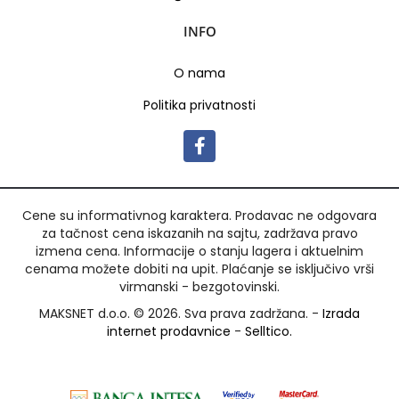
INFO
O nama
Politika privatnosti
Cene su informativnog karaktera. Prodavac ne odgovara
za tačnost cena iskazanih na sajtu, zadržava pravo
izmena cena. Informacije o stanju lagera i aktuelnim
cenama možete dobiti na upit. Plaćanje se isključivo vrši
virmanski - bezgotovinski.
MAKSNET d.o.o. © 2026. Sva prava zadržana. -
Izrada
internet prodavnice
-
Selltico.