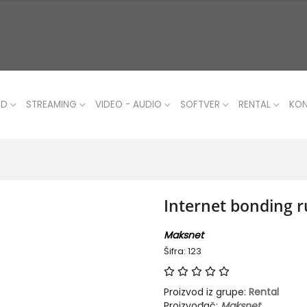
UD
STREAMING
VIDEO - AUDIO
SOFTVER
RENTAL
KO
Internet bonding r
Maksnet
Šifra: 123
Proizvod iz grupe:
Rental
Proizvođač:
Maksnet