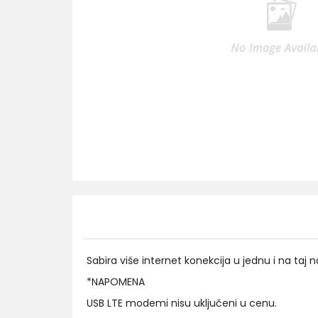
Sabira više internet konekcija u jednu i na taj
*NAPOMENA
USB LTE modemi nisu uključeni u cenu.