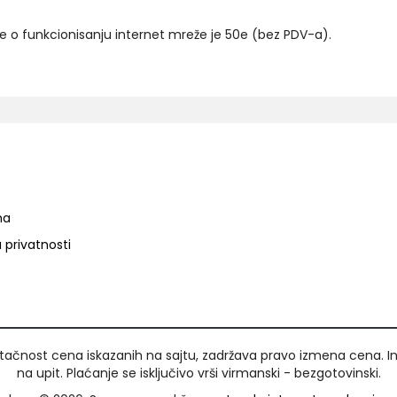
ne o funkcionisanju internet mreže je 50e (bez PDV-a).
ma
a privatnosti
ačnost cena iskazanih na sajtu, zadržava pravo izmena cena. I
na upit. Plaćanje se isključivo vrši virmanski - bezgotovinski.