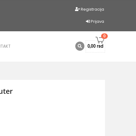
Registracija
Prijava
0
NTAKT
0,00 rsd
uter