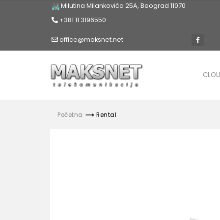
Milutina Milankovića 25A, Beograd 11070
+381 11 3196550
office@maksnet.net
CLO
Početna
Rental