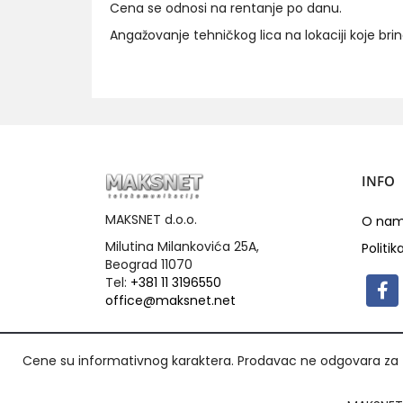
Cena se odnosi na rentanje po danu.
Angažovanje tehničkog lica na lokaciji koje bri
INFO
MAKSNET d.o.o.
O na
Milutina Milankovića 25A,
Politik
Beograd 11070
Tel:
+381 11 3196550
office@maksnet.net
Cene su informativnog karaktera. Prodavac ne odgovara za t