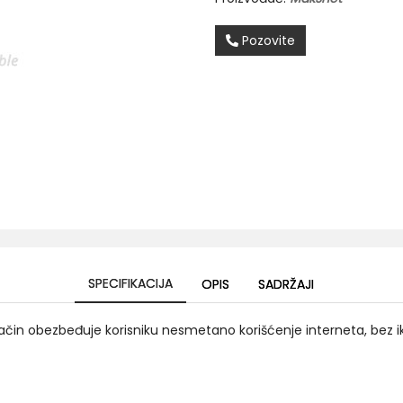
Pozovite
SPECIFIKACIJA
OPIS
SADRŽAJI
 način obezbeđuje korisniku nesmetano korišćenje interneta, bez i