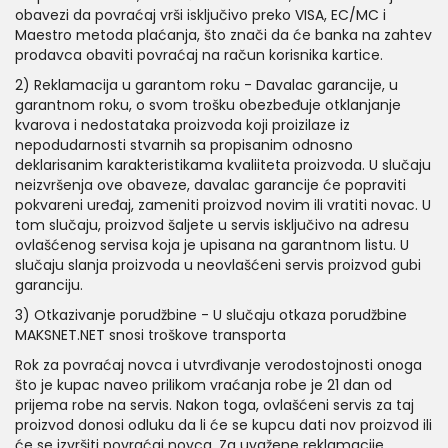
obavezi da povraćaj vrši isključivo preko VISA, EC/MC i
Maestro metoda plaćanja, što znači da će banka na zahtev
prodavca obaviti povraćaj na račun korisnika kartice.
2) Reklamacija u garantom roku - Davalac garancije, u
garantnom roku, o svom trošku obezbeđuje otklanjanje
kvarova i nedostataka proizvoda koji proizilaze iz
nepodudarnosti stvarnih sa propisanim odnosno
deklarisanim karakteristikama kvaliiteta proizvoda. U slučaju
neizvršenja ove obaveze, davalac garancije će popraviti
pokvareni uređaj, zameniti proizvod novim ili vratiti novac. U
tom slučaju, proizvod šaljete u servis isključivo na adresu
ovlašćenog servisa koja je upisana na garantnom listu. U
slučaju slanja proizvoda u neovlašćeni servis proizvod gubi
garanciju.
3) Otkazivanje porudžbine - U slučaju otkaza porudžbine
MAKSNET.NET snosi troškove transporta
Rok za povraćaj novca i utvrđivanje verodostojnosti onoga
što je kupac naveo prilikom vraćanja robe je 21 dan od
prijema robe na servis. Nakon toga, ovlašćeni servis za taj
proizvod donosi odluku da li će se kupcu dati nov proizvod ili
će se izvršiti povraćaj novca. Za uvažene reklamacije