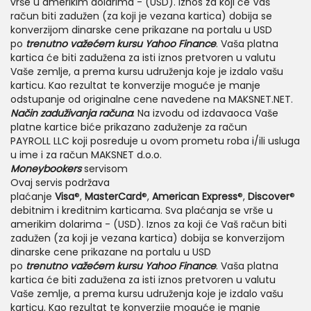
vrše u amerikim dolarima - (USD). Iznos za koji će Vaš
račun biti zadužen (za koji je vezana kartica) dobija se
konverzijom dinarske cene prikazane na portalu u USD
po
trenutno važećem kursu Yahoo Finance
. Vaša platna
kartica će biti zadužena za isti iznos pretvoren u valutu
Vaše zemlje, a prema kursu udruženja koje je izdalo vašu
karticu. Kao rezultat te konverzije moguće je manje
odstupanje od originalne cene navedene na MAKSNET.NET.
Način zaduživanja računa
: Na izvodu od izdavaoca Vaše
platne kartice biće prikazano zaduženje za račun
PAYROLL LLC koji posreduje u ovom prometu roba i/ili usluga
u ime i za račun MAKSNET d.o.o.
Moneybookers
servisom
Ovaj servis podržava
plaćanje
Visa
®,
MasterCard
®,
American Express
®,
Discover
®
debitnim i kreditnim karticama. Sva plaćanja se vrše u
amerikim dolarima - (USD). Iznos za koji će Vaš račun biti
zadužen (za koji je vezana kartica) dobija se konverzijom
dinarske cene prikazane na portalu u USD
po
trenutno važećem kursu Yahoo Finance
. Vaša platna
kartica će biti zadužena za isti iznos pretvoren u valutu
Vaše zemlje, a prema kursu udruženja koje je izdalo vašu
karticu. Kao rezultat te konverzije moguće je manje