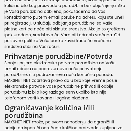
količinu bilo kog proizvoda u porudžbini bez objašnjenja. Ako
je Vaša porudžbina odbijena, pokušaćemo da Vas
kontaktiramo putem email poruke na adresu koju ste uneli
pri registraciji. U slučaju odbijanja porudžbine, sa Vaše
platne kartice neće biti skinuta sredstva. Ako je to greškom
ipak urađeno, sredstava će Vam biti odmah vraćena. Od
poslovne politike Vaše banke zavisi kada će vraćena
sredstva stići na Vaš račun.
Prihvatanje porudžbine/Potvrda
Slanje i prijem elektronske potvrde porudžbine na Vašu
email adresu ne podrazumeva naše prihvatanje
porudžbine, niti podrazumeva našu konačnu ponudu.
MAKSNET.NET zadržava pravo da u bilo koje vreme posle
elektronske potvrde Vaše porudžbine prihvati ili odbije
porudžbinu iz bilo kog razloga, sem ukoliko ista nije
telefonom verifikovana i legalno plaćena.
Ograničavanje količina i/ili
porudžbina
MAKSNET.NET može, po svom nahođenju da ograniči ili
odbije da isporuči naručene količine proizvoda kupljene za