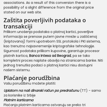
associations. As a result of this conversion there is a
possibility of a slight difference from the original price
stated on our web site.
Zaštita poverljivih podataka o
transakciji
Prilikom unošenja podataka o platnoj kartici, poverljive
informacija se prenose putem javne mreže u zaštićenoj
(kriptovanoj) formi upotrebom SSL protokola i PKI sistema,
kao trenutno najsavremenije kriptografske tehnologije.
Sigurnost podataka prilikom kupovine, garantuje procesor
platnih kartica,
Banca Intesa ad Beograd
, pa se tako
kompletni proces naplate obavlja na stranicama banke. Niti
jednog trenutka podaci o platnoj kartici nisu dostupni
našem sistemu.
Plaćanje porudžbina
Vašu porudžbinu možete platiti:
Uplatom na naš dinarski račun po predračunu
(TT) - samo
za korisnike iz Srbije
Platnim karticama
Plaćanja platnim karticama ostvaruju se preko tri