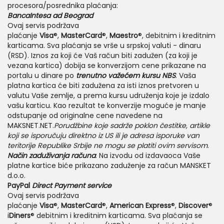
procesora/posrednika plaćanja:
BancaIntesa ad Beograd
Ovaj servis podržava
plaćanje
Visa
®,
MasterCard
®,
Maestro
®, debitnim i kreditnim
karticama. Sva plaćanja se vrše u srpskoj valuti - dinaru
(RSD). Iznos za koji će Vaš račun biti zadužen (za koji je
vezana kartica) dobija se konverzijom cene prikazane na
portalu u dinare po
trenutno važećem kursu
NBS
. Vaša
platna kartica će biti zadužena za isti iznos pretvoren u
valutu Vaše zemlje, a prema kursu udruženja koje je izdalo
vašu karticu. Kao rezultat te konverzije moguće je manje
odstupanje od originalne cene navedene na
MAKSNET.NET.
Porudžbine koje sadrže poklon čestitke, artikle
koji se isporučuju direktno iz US ili je adresa isporuke van
teritorije Republike Srbije ne mogu se platiti ovim servisom
.
Način zaduživanja računa
: Na izvodu od izdavaoca Vaše
platne kartice biće prikazano zaduženje za račun MANSKET
d.o.o.
PayPal
Direct Payment service
Ovaj servis podržava
plaćanje
Visa
®,
MasterCard
®,
American Express
®,
Discover
®
i
Diners
® debitnim i kreditnim karticama. Sva plaćanja se