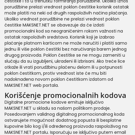
čestitke i to u trenutku formiranja porudžbine. Ukoliko iznos
porudžbine prelazi vrednost poklon čestitke korisnik ostatak
može platiti na neki od drugih raspoloživih načina plaćanja.
Ukoliko vrednost porudžbine ne prelazi vrednost poklon
čestitke MAKSNET.NET se obavezuje da će izdati
promocionalni kod sa neograničenim rokom važnosti na
ostatak raspoloživih sredstava. Korisnik koji je izabrao
plaćanje platnom karticom ne može naručiti i platiti samo
jednu ili više poklon čestitki bez naručivanja barem jednog
drugog proizvoda. Poklon čestitke se ne mogu zameniti u
slučaju da su izgubljeni, ukradeni ili izbrisani. Ako treće lice
otkaže ili vrati porudžbinu plaćenu delom ili u potpunosti
poklon čestitkom, protiv vrednost iste će mu biti
nadoknađena novom poklon čestitkom izdatom od
MAKSNET.NET web portala.
Korišćenje promocionalnih kodova
Digitalne promocione kodove emituje isključivo
MAKSNET.NET u skladu sa našom politikom prodaje.
Posedovanjem validnog digitalnog promocionalnog koda
ostvarujete mogućnost dodatnog popusta ili besplatne
kupovine bilo kog i/ili određenog proizvoda raspoloživog na
MAKSNET.NET portalu. Isporučuju se isključivo putem email