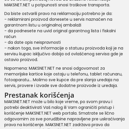
MAKSNET.NET u potpunosti snosi troškove transporta.
Da biste ostvarili pravo na reklamaciju potrebno je da:
- reklamirani proizvod donesete u servis naznačen na
garantnom listu u originalnoj ambalaži
- da podnesete na uvid original garantnog lista i fiskalni
račun
- da date opis neispravnosti
- nakon toga, sve informacije o statusu proizvoda koji je na
servisu kupac isključivo dobija od ovlašćenog servisa gde je
ostavio proizvod.
Napomena: MAKSNET.NET ne snosi odgovornost za
memorijske kartice koje ostaju u telefonu, tablet računaru,
fotoaparatu... Molimo sve kupce da pre slanja uređaja na
servis, provere i izvade sve dodatne proizvode iz uređaja.
Prestanak korišćenja
MAKSNET.NET može u bilo koje vreme, po svom pravu i
potrebi deaktivirati Vaš nalog ili Vam ograničiti pristup i
korišćenje MAKSNET.NET web portala. Smatrate se lično
odgovornim za sve porudžbine napravljene pre uskraćivanja
prava na korišćenje. MAKSNET.NET zadržava pravo da