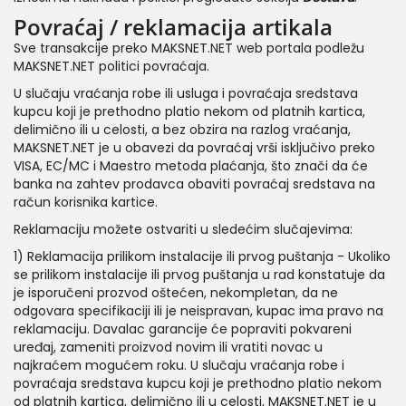
Povraćaj / reklamacija artikala
Sve transakcije preko MAKSNET.NET web portala podležu
MAKSNET.NET politici povraćaja.
U slučaju vraćanja robe ili usluga i povraćaja sredstava
kupcu koji je prethodno platio nekom od platnih kartica,
delimično ili u celosti, a bez obzira na razlog vraćanja,
MAKSNET.NET je u obavezi da povraćaj vrši isključivo preko
VISA, EC/MC i Maestro metoda plaćanja, što znači da će
banka na zahtev prodavca obaviti povraćaj sredstava na
račun korisnika kartice.
Reklamaciju možete ostvariti u sledećim slučajevima:
1) Reklamacija prilikom instalacije ili prvog puštanja - Ukoliko
se prilikom instalacije ili prvog puštanja u rad konstatuje da
je isporučeni prozvod oštećen, nekompletan, da ne
odgovara specifikaciji ili je neispravan, kupac ima pravo na
reklamaciju. Davalac garancije će popraviti pokvareni
uređaj, zameniti proizvod novim ili vratiti novac u
najkraćem mogućem roku. U slučaju vraćanja robe i
povraćaja sredstava kupcu koji je prethodno platio nekom
od platnih kartica, delimično ili u celosti, MAKSNET.NET je u