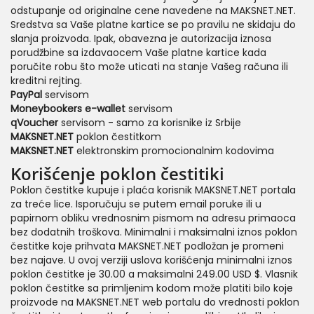
odstupanje od originalne cene navedene na MAKSNET.NET.
Sredstva sa Vaše platne kartice se po pravilu ne skidaju do
slanja proizvoda. Ipak, obavezna je autorizacija iznosa
porudžbine sa izdavaocem Vaše platne kartice kada
poručite robu što može uticati na stanje Vašeg računa ili
kreditni rejting.
PayPal
servisom
Moneybookers e-wallet
servisom
qVoucher
servisom - samo za korisnike iz Srbije
MAKSNET.NET
poklon čestitkom
MAKSNET.NET
elektronskim promocionalnim kodovima
Korišćenje poklon čestitiki
Poklon čestitke kupuje i plaća korisnik MAKSNET.NET portala
za treće lice. Isporučuju se putem email poruke ili u
papirnom obliku vrednosnim pismom na adresu primaoca
bez dodatnih troškova. Minimalni i maksimalni iznos poklon
čestitke koje prihvata MAKSNET.NET podložan je promeni
bez najave. U ovoj verziji uslova korišćenja minimalni iznos
poklon čestitke je 30.00 a maksimalni 249.00 USD $. Vlasnik
poklon čestitke sa primljenim kodom može platiti bilo koje
proizvode na MAKSNET.NET web portalu do vrednosti poklon