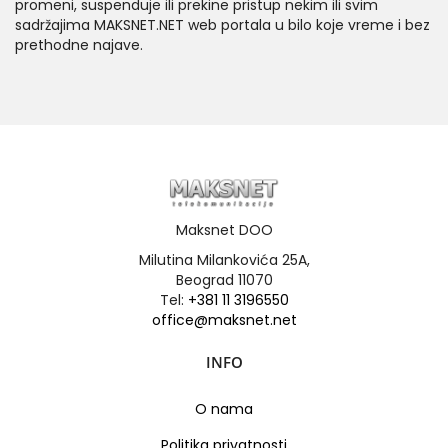
promeni, suspenduje ili prekine pristup nekim ili svim
sadržajima MAKSNET.NET web portala u bilo koje vreme i bez
prethodne najave.
Maksnet DOO
Milutina Milankovića 25A,
Beograd 11070
Tel:
+381 11 3196550
office@maksnet.net
INFO
O nama
Politika privatnosti