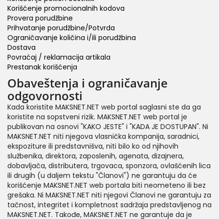
Korišćenje promocionalnih kodova
Provera porudžbine
Prihvatanje porudžbine/Potvrda
Ograničavanje količina i/ili porudžbina
Dostava
Povraćaj / reklamacija artikala
Prestanak korišćenja
Obaveštenja i ograničavanje
odgovornosti
Kada koristite MAKSNET.NET web portal saglasni ste da ga
koristite na sopstveni rizik. MAKSNET.NET web portal je
publikovan na osnovi "KAKO JESTE" i "KADA JE DOSTUPAN". Ni
MAKSNET.NET niti njegova vlasnička kompanija, saradnici,
ekspoziture ili predstavnišva, niti bilo ko od njihovih
službenika, direktora, zaposlenih, agenata, dizajnera,
dobavljača, distributera, trgovaca, sponzora, ovlašćenih lica
ili drugih (u daljem tekstu "Članovi") ne garantuju da će
korišćenje MAKSNET.NET web portala biti neometeno ili bez
grešaka. Ni MAKSNET.NET niti njegovi Članovi ne garantuju za
tačnost, integritet i kompletnost sadržaja predstavljenog na
MAKSNET.NET. Takođe, MAKSNET.NET ne garantuje da je