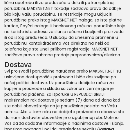
ličnu upotrebu ili za preduzeće u delu ili po kompletnoj
porudžbini. MAKSNET.NET takođje zadržava pravo da odbije
bilo koju Vašu porudžbinu. Te restrikcije mogu uključiti
porudžbine preko istog MAKSNET.NET naloga, sa iste platne
kartice, PayPal naloga ili bankovnog računa, porudžbine koje
ne koriste istu adresu za slanje računa i kupljenih proizvoda
ili od istog preduzeća. U slučaju da unesemo promene u
porudžbinu, kontaktiraćemo Vas direktno na neki od
telefona koje ste uneli prilikom registracije. MAKSNET.NET
zadržava pravo zabrane prodaje preprodavcima/dilerima.
Dostava
Svi proizvodi i porudžbine naručene preko MAKSNET.NET su
uslovljene dostupnošću proizvoda i biće dostavljene po
našoj politici dostave. Uz porudžbinu dobijate račun za
kupljene proizvode u skladu sa zakonom zemlje gde je
porudžbina plaćena. Za isporuke u REPUBLICI SRBIJI
maksimalan rok dostave je sedam (7) dana od dana kad
ste dobili obaveštenje da je porudžbina poslata na Vašu
adresu. Ako u tom roku ne dobijete proizvode u obavezi ste
da nam dostavite obaveštenje o izgubljenoj robi. Molimo
Vas da za dodatne informacije o načinima dostave i slanja,
iznosima naknada i politici pregledate sekciju
Dostava
.