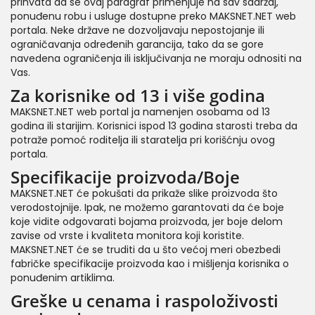
prihvata da se ovaj paragraf primenjuje na sav sadržaj,
ponuđenu robu i usluge dostupne preko MAKSNET.NET web
portala. Neke države ne dozvoljavaju nepostojanje ili
ograničavanja određenih garancija, tako da se gore
navedena ograničenja ili isključivanja ne moraju odnositi na
Vas.
Za korisnike od 13 i više godina
MAKSNET.NET web portal ja namenjen osobama od 13
godina ili starijim. Korisnici ispod 13 godina starosti treba da
potraže pomoć roditelja ili staratelja pri korišćnju ovog
portala.
Specifikacije proizvoda/Boje
MAKSNET.NET će pokušati da prikaže slike proizvoda što
verodostojnije. Ipak, ne možemo garantovati da će boje
koje vidite odgovarati bojama proizvoda, jer boje delom
zavise od vrste i kvaliteta monitora koji koristite.
MAKSNET.NET će se truditi da u što većoj meri obezbedi
fabričke specifikacije proizvoda kao i mišljenja korisnika o
ponuđenim artiklima.
Greške u cenama i raspoloživosti