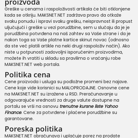
proizvoda
Greške u cenama i raspoloživosti artikala će biti otklonjene
kada se otkriju. MAKSNET.NET zadržava pravo da otkaže
svaku ponudu i ispravi svaku grešku, neispravnost ili propust
uljučujuči i greške u vezi porudžbine, sem u slučaju da je je
porudžbina potvrđena na naš zahtev sa Vaše strane i da je
nakon toga sa Vaše platne kartice skinut novac (odnosno
da ste već platili artikle na neki drugi raspoloživ način). Ako
niste u potpunosti zadovoljni isporučenim proizvodima,
možete ih vratiti u skladu sa pravilima o vraćanju robe
MAKSNET.NET web portala.
Politika cena
Cene proizvoda i usluga su podložne promeni bez najave.
Cene koje vide korisnici su MALOPRODAJNE. Osnovne cene
na MAKSNET.NET su izražene u RSD. Preračunavanje u
odgovarajuće vrednosti za druge valute dostupne na
portalu se vrši na osnovu
trenutne kursne liste
Yahoo
Finance
. Cene za potvrđene i plaćene porudžbine su
garantovane.
Poreska politika
MAKSNET.NET obračunava i uplaćuje porez na prodate