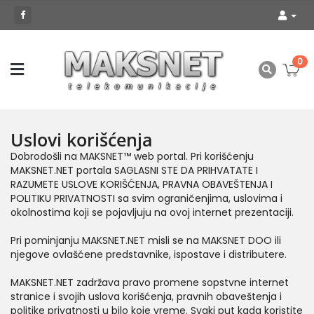
0
Uslovi korišćenja
Dobrodošli na MAKSNET™ web portal. Pri korišćenju
MAKSNET.NET portala SAGLASNI STE DA PRIHVATATE I
RAZUMETE USLOVE KORIŠĆENJA, PRAVNA OBAVEŠTENJA I
POLITIKU PRIVATNOSTI sa svim ograničenjima, uslovima i
okolnostima koji se pojavljuju na ovoj internet prezentaciji.
Pri pominjanju MAKSNET.NET misli se na MAKSNET DOO ili
njegove ovlašćene predstavnike, ispostave i distributere.
MAKSNET.NET zadržava pravo promene sopstvne internet
stranice i svojih uslova korišćenja, pravnih obaveštenja i
politike privatnosti u bilo koje vreme. Svaki put kada koristite