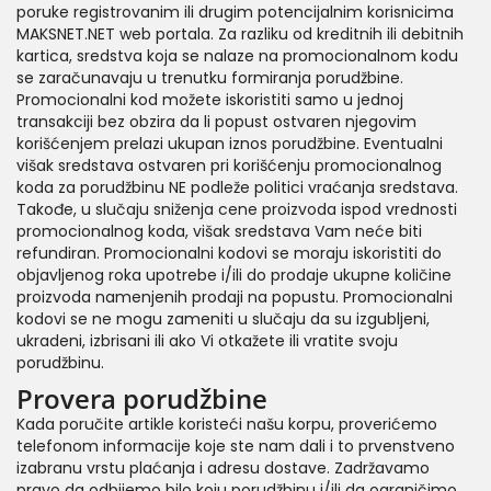
poruke registrovanim ili drugim potencijalnim korisnicima
MAKSNET.NET web portala. Za razliku od kreditnih ili debitnih
kartica, sredstva koja se nalaze na promocionalnom kodu
se zaračunavaju u trenutku formiranja porudžbine.
Promocionalni kod možete iskoristiti samo u jednoj
transakciji bez obzira da li popust ostvaren njegovim
korišćenjem prelazi ukupan iznos porudžbine. Eventualni
višak sredstava ostvaren pri korišćenju promocionalnog
koda za porudžbinu NE podleže politici vraćanja sredstava.
Takođe, u slučaju sniženja cene proizvoda ispod vrednosti
promocionalnog koda, višak sredstava Vam neće biti
refundiran. Promocionalni kodovi se moraju iskoristiti do
objavljenog roka upotrebe i/ili do prodaje ukupne količine
proizvoda namenjenih prodaji na popustu. Promocionalni
kodovi se ne mogu zameniti u slučaju da su izgubljeni,
ukradeni, izbrisani ili ako Vi otkažete ili vratite svoju
porudžbinu.
Provera porudžbine
Kada poručite artikle koristeći našu korpu, proverićemo
telefonom informacije koje ste nam dali i to prvenstveno
izabranu vrstu plaćanja i adresu dostave. Zadržavamo
pravo da odbijemo bilo koju porudžbinu i/ili da ograničimo