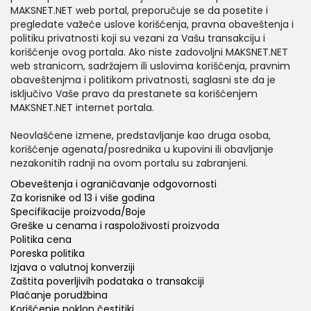
MAKSNET.NET web portal, preporučuje se da posetite i
pregledate važeće uslove korišćenja, pravna obaveštenja i
politiku privatnosti koji su vezani za Vašu transakciju i
korišćenje ovog portala. Ako niste zadovoljni MAKSNET.NET
web stranicom, sadržajem ili uslovima korišćenja, pravnim
obaveštenjma i politikom privatnosti, saglasni ste da je
isključivo Vaše pravo da prestanete sa korišćenjem
MAKSNET.NET internet portala.
Neovlašćene izmene, predstavljanje kao druga osoba,
korišćenje agenata/posrednika u kupovini ili obavljanje
nezakonitih radnji na ovom portalu su zabranjeni.
Obeveštenja i ograničavanje odgovornosti
Za korisnike od 13 i više godina
Specifikacije proizvoda/Boje
Greške u cenama i raspoloživosti proizvoda
Politika cena
Poreska politika
Izjava o valutnoj konverziji
Zaštita poverljivih podataka o transakciji
Plaćanje porudžbina
Korišćenje poklon čestitiki