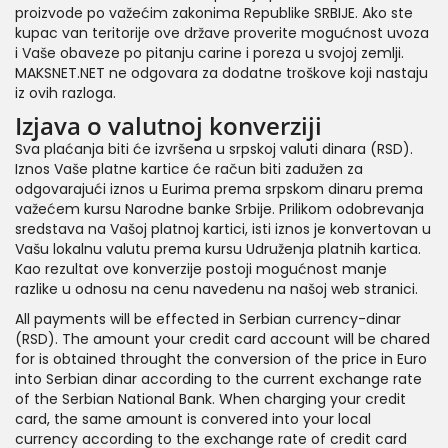
proizvode po važećim zakonima Republike SRBIJE. Ako ste
kupac van teritorije ove države proverite mogućnost uvoza
i Vaše obaveze po pitanju carine i poreza u svojoj zemlji.
MAKSNET.NET ne odgovara za dodatne troškove koji nastaju
iz ovih razloga.
Izjava o valutnoj konverziji
Sva plaćanja biti će izvršena u srpskoj valuti dinara (RSD).
Iznos Vaše platne kartice će račun biti zadužen za
odgovarajući iznos u Eurima prema srpskom dinaru prema
važećem kursu Narodne banke Srbije. Prilikom odobrevanja
sredstava na Vašoj platnoj kartici, isti iznos je konvertovan u
Vašu lokalnu valutu prema kursu Udruženja platnih kartica.
Kao rezultat ove konverzije postoji mogućnost manje
razlike u odnosu na cenu navedenu na našoj web stranici.
All payments will be effected in Serbian currency-dinar
(RSD). The amount your credit card account will be chared
for is obtained throught the conversion of the price in Euro
into Serbian dinar according to the current exchange rate
of the Serbian National Bank. When charging your credit
card, the same amount is convered into your local
currency according to the exchange rate of credit card