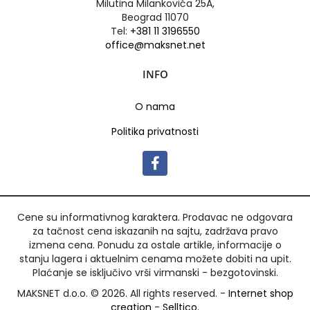
Milutina Milankovića 25A,
Beograd 11070
Tel:
+381 11 3196550
office@maksnet.net
INFO
O nama
Politika privatnosti
Cene su informativnog karaktera. Prodavac ne odgovara
za tačnost cena iskazanih na sajtu, zadržava pravo
izmena cena. Ponudu za ostale artikle, informacije o
stanju lagera i aktuelnim cenama možete dobiti na upit.
Plaćanje se isključivo vrši virmanski - bezgotovinski.
MAKSNET d.o.o. © 2026. All rights reserved. -
Internet shop
creation
-
Selltico.